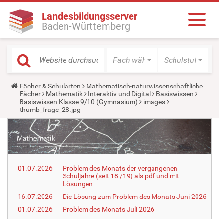
Landesbildungsserver
Baden-Württemberg
Fach wählen
Schulstufe wäh
Y
Fächer & Schularten
Mathematisch-naturwissenschaftliche
o
Fächer
Mathematik
Interaktiv und Digital
Basiswissen
u
Basiswissen Klasse 9/10 (Gymnasium)
images
a
thumb_frage_28.jpg
r
e
h
e
r
e
:
01.07.2026
Problem des Monats der vergangenen
Schuljahre (seit 18 /19) als pdf und mit
Lösungen
16.07.2026
Die Lösung zum Problem des Monats Juni 2026
01.07.2026
Problem des Monats Juli 2026