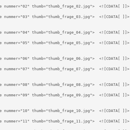
ummer="02" thumb="thumb_frage_02.jpg"> 	<![CDATA[ ]]>   </image>

ummer="03" thumb="thumb_frage_03.jpg"> 	<![CDATA[ ]]>   </image>

ummer="04" thumb="thumb_frage_04.jpg"> 	<![CDATA[ ]]>   </image>

ummer="05" thumb="thumb_frage_05.jpg"> 	<![CDATA[ ]]>   </image>

ummer="06" thumb="thumb_frage_06.jpg"> 	<![CDATA[ ]]>   </image>

ummer="07" thumb="thumb_frage_07.jpg"> 	<![CDATA[ ]]>   </image>

ummer="08" thumb="thumb_frage_08.jpg"> 	<![CDATA[ ]]>   </image>

ummer="09" thumb="thumb_frage_09.jpg"> 	<![CDATA[ ]]>   </image>

ummer="10" thumb="thumb_frage_10.jpg"> 	<![CDATA[ ]]>   </image>

ummer="11" thumb="thumb_frage_11.jpg"> 	<![CDATA[ ]]>   </image>
