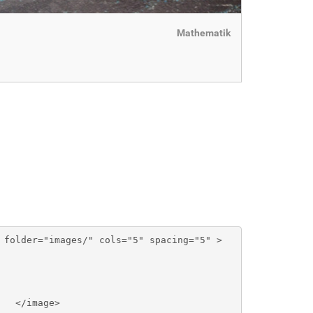
Mathematik
 folder="images/" cols="5" spacing="5" >
