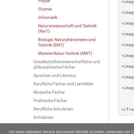
Physik
<image n
Chemie
<image n
Informatik
<image n
Naturwissenschaft und Technik
(NwT)
<image n
Biologie, Naturphänomene und
Technik (BNT)
<image n
Materie-Natur-Technik (MNT)
<image n
Gesellschaftswissenschaftliche und
<image n
philosophische Fächer
Sprachen und Literatur
<image n
Berufliche Fächer und Lernfelder
<image n
Musische Fächer
Praktische Fächer
Berufliche Schularten
Schularten
Sport
Um einen optimalen Service auf unserer Website zu bieten, verwenden wir 