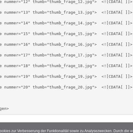
ummer="12" thumb="thumb_frage_12.jpg"> 	<![CDATA[ ]]>   </image>

ummer="13" thumb="thumb_frage_13.jpg"> 	<![CDATA[ ]]>   </image>

ummer="14" thumb="thumb_frage_14.jpg"> 	<![CDATA[ ]]>   </image>

ummer="15" thumb="thumb_frage_15.jpg"> 	<![CDATA[ ]]>   </image>

ummer="16" thumb="thumb_frage_16.jpg"> 	<![CDATA[ ]]>   </image>

ummer="17" thumb="thumb_frage_17.jpg"> 	<![CDATA[ ]]>   </image>

ummer="18" thumb="thumb_frage_18.jpg"> 	<![CDATA[ ]]>   </image>

ummer="19" thumb="thumb_frage_19.jpg"> 	<![CDATA[ ]]>   </image>

ummer="20" thumb="thumb_frage_20.jpg"> 	<![CDATA[ ]]>   </image>

Cookies zur Verbesserung der Funktionalität sowie zu Analysezwecken. Durch die