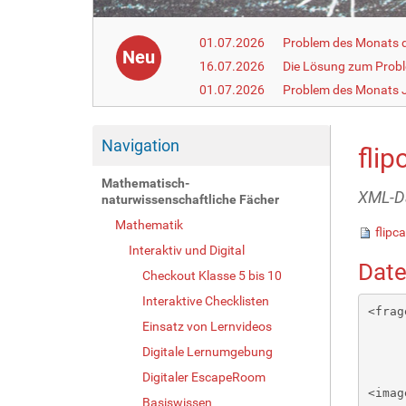
01.07.2026
Problem des Monats de
Neu
16.07.2026
Die Lösung zum Prob
01.07.2026
Problem des Monats J
Navigation
flip
Mathematisch-
XML-Da
naturwissenschaftliche Fächer
Mathematik
flipc
Interaktiv und Digital
Date
Checkout Klasse 5 bis 10
Interaktive Checklisten
<frag
Einsatz von Lernvideos
Digitale Lernumgebung
Digitaler EscapeRoom
<image n
Basiswissen