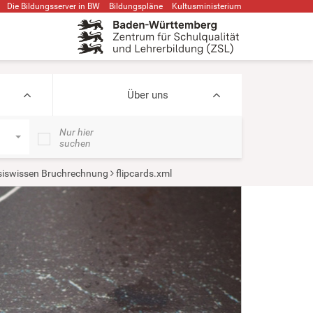
Die Bildungsserver in BW
Bildungspläne
Kultusministerium
Über uns
Nur hier
suchen
iswissen Bruchrechnung
flipcards.xml