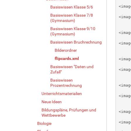
<image n
Basiswissen Klasse 5/6
Basiswissen Klasse 7/8
<image n
(Gymnasium)
Basiswissen Klasse 9/10
<image n
(Gymnasium)
Basiswissen Bruchrechnung
<image n
Bilderordner
flipcards.xml
<image n
Basiswissen "Daten und
<image n
Zufall"
Basiswissen
Prozentrechnung
<image n
Unterrichtsmaterialien
<image n
Neue Ideen
Bildungspläne, Prüfungen und
<image n
Wettbewerbe
<image n
Biologie