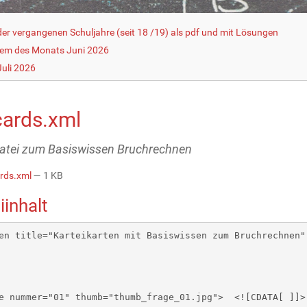
r vergangenen Schuljahre (seit 18 /19) als pdf und mit Lösungen
lem des Monats Juni 2026
uli 2026
cards.xml
tei zum Basiswissen Bruchrechnen
ards.xml
— 1 KB
iinhalt
en title="Karteikarten mit Basiswissen zum Bruchrechnen"
ummer="01" thumb="thumb_frage_01.jpg"> 	<![CDATA[ ]]>   </image>
