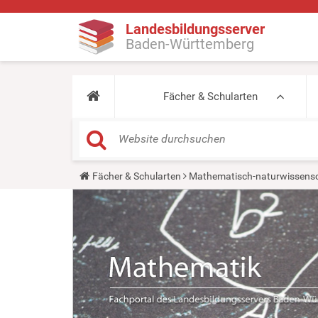
Landesbildungsserver
Baden-Württemberg
Fächer & Schularten
Y
Fächer & Schularten
Mathematisch-naturwissensc
o
u
a
r
e
h
e
r
e
: