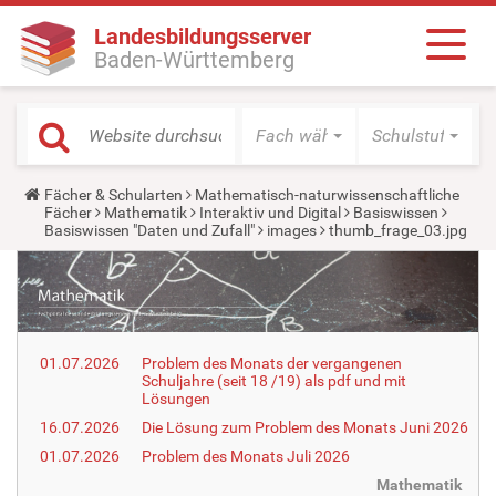
Landesbildungsserver
Baden-Württemberg
Fach wählen
Schulstufe wäh
Y
Fächer & Schularten
Mathematisch-naturwissenschaftliche
o
Fächer
Mathematik
Interaktiv und Digital
Basiswissen
u
Basiswissen "Daten und Zufall"
images
thumb_frage_03.jpg
a
r
e
h
e
r
e
01.07.2026
Problem des Monats der vergangenen
:
Schuljahre (seit 18 /19) als pdf und mit
Lösungen
16.07.2026
Die Lösung zum Problem des Monats Juni 2026
01.07.2026
Problem des Monats Juli 2026
Mathematik