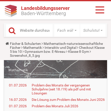
Landesbildungsserver
Baden-Württemberg
Fach wählen
Schulstufe wäh
Y
Fächer & Schularten
Mathematisch-naturwissenschaftliche
o
Fächer
Mathematik
Interaktiv und Digital
Checkout Klasse
u
5 bis 10
Gymnasium bzw. E-Niveau
Klasse 8 Gym
a
Screenshot_8_5.jpg
r
e
h
e
r
e
:
01.07.2026
Problem des Monats der vergangenen
Schuljahre (seit 18 /19) als pdf und mit
Lösungen
16.07.2026
Die Lösung zum Problem des Monats Juni 2026
01.07.2026
Problem des Monats Juli 2026