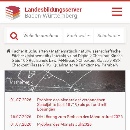
Landesbildungsserver
Baden-Württemberg
Fach wählen
Schulstufe wäh
Y
Fächer & Schularten
Mathematisch-naturwissenschaftliche
o
Fächer
Mathematik
Interaktiv und Digital
Checkout Klasse
u
5 bis 10
Realschule bzw. M-Niveau
Checkout Klasse 9 RS
a
Checkout Klasse 9 RS - Quadratische Funktionen/ Parabeln
r
e
h
e
r
e
:
01.07.2026
Problem des Monats der vergangenen
Schuljahre (seit 18 /19) als pdf und mit
Lösungen
16.07.2026
Die Lösung zum Problem des Monats Juni 2026
01.07.2026
Problem des Monats Juli 2026