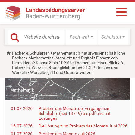
Landesbildungsserver
Baden-Württemberg
Fach wählen
Schulstufe wäh
Y
Fächer & Schularten
Mathematisch-naturwissenschaftliche
o
Fächer
Mathematik
Interaktiv und Digital
Einsatz von
u
Lernvideos
Klasse 8 bis 10
Alle Themen auf einen Blick
6.
a
Potenzen, Wurzeln, Bruchgleichungen
1.2 Potenzen und
r
Wurzeln - Wurzelbegriff und Quadratwurzel
e
h
e
r
e
:
01.07.2026
Problem des Monats der vergangenen
Schuljahre (seit 18 /19) als pdf und mit
Lösungen
16.07.2026
Die Lösung zum Problem des Monats Juni 2026
01.07.2026
Problem des Monats Juli 2026