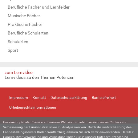
Berufliche Fächer und Lernfelder
Musische Fächer
Praktische Fächer
Berufliche Schularten
Schularten
Sport
zum Lernvideo
Lernvideos zu den Themen Potenzen
Impressum
Kontakt
Datenschutzerklärung
Barrierefreiheit
Urheberrechtsinformationen
Um einen optimalen Service auf unserer Website zu bieten, verwenden wir Cookies zur
Verbesserung der Funktionalität sowie zu Analysezwecken. Durch die weitere Nutzung des
Landesbildungsservers Baden-Württemberg erklären Sie sich damit einverstanden. Details zu
Cookies, ihrer Verwendung und Vermeidung finden Sie in unserer
Datenschutzerklärung
.