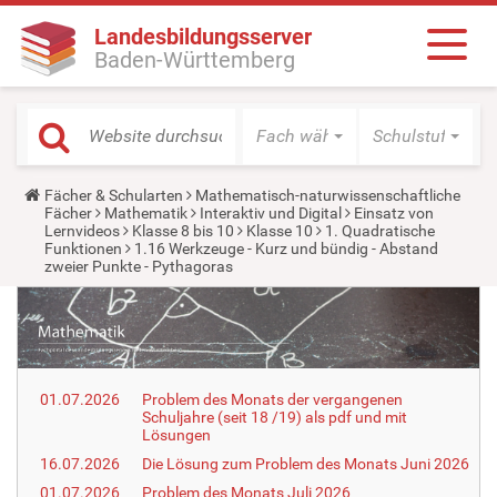
Landesbildungsserver
Baden-Württemberg
Fach wählen
Schulstufe wäh
Y
Fächer & Schularten
Mathematisch-naturwissenschaftliche
o
Fächer
Mathematik
Interaktiv und Digital
Einsatz von
u
Lernvideos
Klasse 8 bis 10
Klasse 10
1. Quadratische
a
Funktionen
1.16 Werkzeuge - Kurz und bündig - Abstand
r
zweier Punkte - Pythagoras
e
h
e
r
e
:
01.07.2026
Problem des Monats der vergangenen
Schuljahre (seit 18 /19) als pdf und mit
Lösungen
16.07.2026
Die Lösung zum Problem des Monats Juni 2026
01.07.2026
Problem des Monats Juli 2026