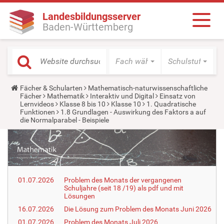
Landesbildungsserver
Baden-Württemberg
Fach wählen
Schulstufe wäh
Y
Fächer & Schularten
Mathematisch-naturwissenschaftliche
o
Fächer
Mathematik
Interaktiv und Digital
Einsatz von
u
Lernvideos
Klasse 8 bis 10
Klasse 10
1. Quadratische
a
Funktionen
1.8 Grundlagen - Auswirkung des Faktors a auf
r
die Normalparabel - Beispiele
e
h
e
r
e
:
01.07.2026
Problem des Monats der vergangenen
Schuljahre (seit 18 /19) als pdf und mit
Lösungen
16.07.2026
Die Lösung zum Problem des Monats Juni 2026
01.07.2026
Problem des Monats Juli 2026