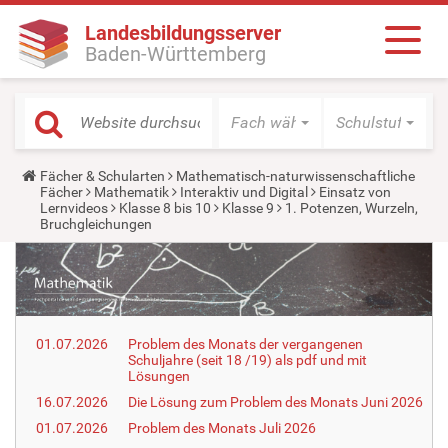
Landesbildungsserver
Baden-Württemberg
Fach wählen
Schulstufe wäh
Y
Fächer & Schularten
Mathematisch-naturwissenschaftliche
o
Fächer
Mathematik
Interaktiv und Digital
Einsatz von
u
Lernvideos
Klasse 8 bis 10
Klasse 9
1. Potenzen, Wurzeln,
a
Bruchgleichungen
r
e
h
e
r
e
:
01.07.2026
Problem des Monats der vergangenen
Schuljahre (seit 18 /19) als pdf und mit
Lösungen
16.07.2026
Die Lösung zum Problem des Monats Juni 2026
01.07.2026
Problem des Monats Juli 2026