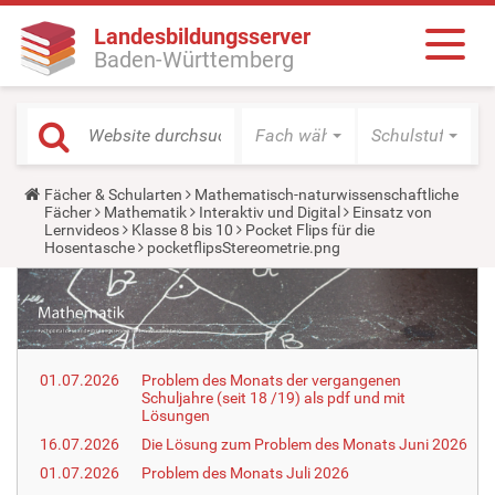
Landesbildungsserver
Baden-Württemberg
Fach wählen
Schulstufe wäh
Y
Fächer & Schularten
Mathematisch-naturwissenschaftliche
o
Fächer
Mathematik
Interaktiv und Digital
Einsatz von
u
Lernvideos
Klasse 8 bis 10
Pocket Flips für die
a
Hosentasche
pocketflipsStereometrie.png
r
e
h
e
r
e
:
01.07.2026
Problem des Monats der vergangenen
Schuljahre (seit 18 /19) als pdf und mit
Lösungen
16.07.2026
Die Lösung zum Problem des Monats Juni 2026
01.07.2026
Problem des Monats Juli 2026