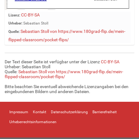
Z
CC-BY-SA
Lizenz:
e
Urheber:
Sebastian Stoll
i
Sebastian Stoll von https://www.180grad-flip.de/mein-
Quelle:
g
e
flipped-classroom/pocket-flips/
B
i
l
Der Text dieser Seite ist verfügbar unter der Lizenz
CC-BY-SA
d
Urheber: Sebastian Stoll
i
Quelle:
Sebastian Stoll von https://www.180grad-flip.de/mein-
flipped-classroom/pocket-flips/
n
v
Bitte beachten Sie eventuell abweichende Lizenzangaben bei den
o
eingebundenen Bildern und anderen Dateien.
l
l
e
Impressum
Kontakt
Datenschutzerklärung
Barrierefreiheit
r
G
Urheberrechtsinformationen
r
ö
ß