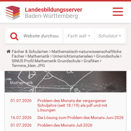
Landesbildungsserver
Baden-Württemberg
Fach wählen
Schulstufe wäh
Y
Fächer & Schularten
Mathematisch-naturwissenschaftliche
o
Fächer
Mathematik
Unterrichtsmaterialien
Grundschule
u
SINUS Profil Mathematik Grundschule
Grafiken
a
Termine_klein.JPG
r
e
h
e
r
e
:
01.07.2026
Problem des Monats der vergangenen
Schuljahre (seit 18 /19) als pdf und mit
Lösungen
16.07.2026
Die Lösung zum Problem des Monats Juni 2026
01.07.2026
Problem des Monats Juli 2026