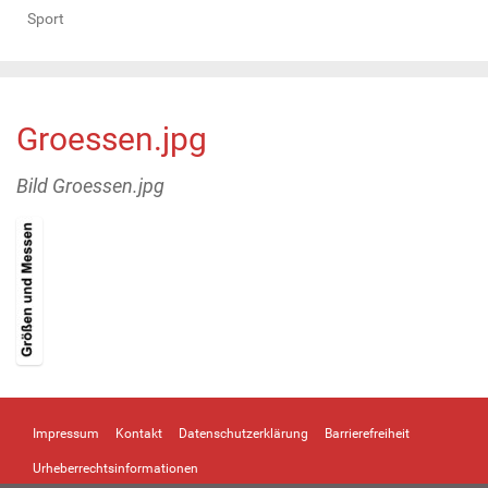
Sport
Groessen.jpg
Bild Groessen.jpg
Z
e
i
Impressum
Kontakt
Datenschutzerklärung
Barrierefreiheit
g
e
Urheberrechtsinformationen
B