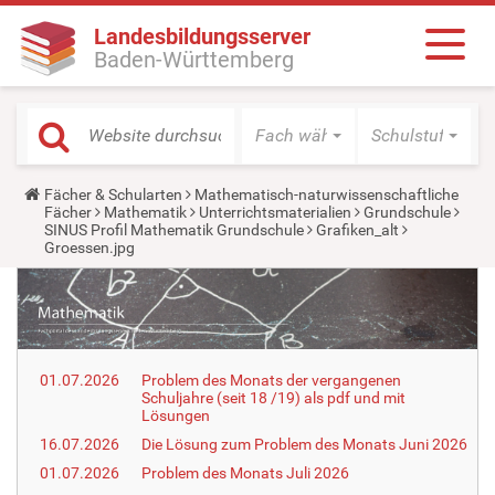
Landesbildungsserver
Baden-Württemberg
Fach wählen
Schulstufe wäh
Y
Fächer & Schularten
Mathematisch-naturwissenschaftliche
o
Fächer
Mathematik
Unterrichtsmaterialien
Grundschule
u
SINUS Profil Mathematik Grundschule
Grafiken_alt
a
Groessen.jpg
r
e
h
e
r
e
:
01.07.2026
Problem des Monats der vergangenen
Schuljahre (seit 18 /19) als pdf und mit
Lösungen
16.07.2026
Die Lösung zum Problem des Monats Juni 2026
01.07.2026
Problem des Monats Juli 2026