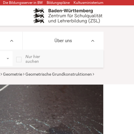
Die Bildungsserver in BW
Bildungspläne
Kultusministerium
Über uns
Nur hier
suchen
Geometrie
Geometrische Grundkonstruktionen