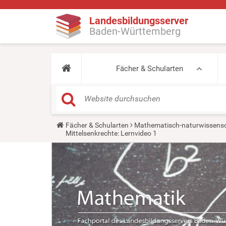
Landesbildungsserver
Baden-Württemberg
Fächer & Schularten
Y
Fächer & Schularten
Mathematisch-naturwissensc
o
Mittelsenkrechte: Lernvideo 1
u
a
r
e
h
e
r
e
: