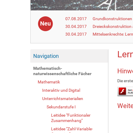
07.08.2017
Grundkonstruktionen m
Neu
30.04.2017
Dreieckskonstruktion
30.04.2017
Mittelsenkrechte: Ler
Ler
Navigation
Mathematisch-
Hinwe
naturwissenschaftliche Fächer
Die erst
Mathematik
Interaktiv und Digital
Unterrichtsmaterialien
Weite
Sekundarstufe I
Leitidee "Funktionaler
Zusammenhang"
Leitidee "Zahl-Variable-