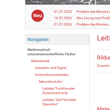
01.07.2026
Problem des Monats de
Neu
16.07.2026
Die Lösung zum Prob
01.07.2026
Problem des Monats J
Lei
Navigation
Mathematisch-
naturwissenschaftliche Fächer
Bild
Mathematik
Zusamme
Interaktiv und Digital
Unterrichtsmaterialien
Sekundarstufe I
Leitidee "Funktionaler
Zusammenhang"
Leitidee "Zahl-Variable-
Operation"
Mate