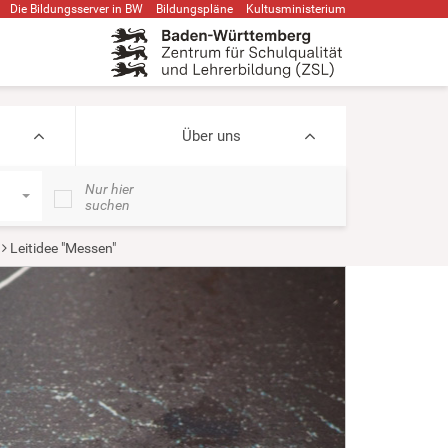
Die Bildungsserver in BW
Bildungspläne
Kultusministerium
Über uns
Nur hier
suchen
Leitidee "Messen"