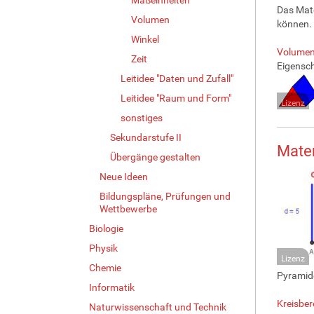
Das Mate
Volumen
können.
Winkel
Volumen
Zeit
Eigensc
Leitidee "Daten und Zufall"
Leitidee "Raum und Form"
Lizenz
sonstiges
Sekundarstufe II
Mate
Übergänge gestalten
Neue Ideen
Bildungspläne, Prüfungen und
Wettbewerbe
Biologie
Physik
Lizenz
Chemie
Pyramid
Informatik
Kreisbe
Naturwissenschaft und Technik