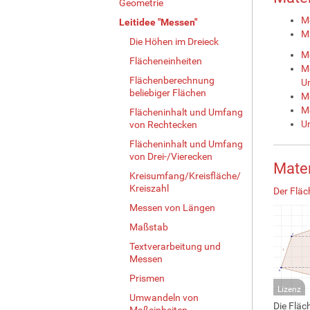
Geometrie
M
Leitidee "Messen"
M
Die Höhen im Dreieck
Me
Flächeneinheiten
M
Flächenberechnung
U
beliebiger Flächen
M
M
Flächeninhalt und Umfang
U
von Rechtecken
Flächeninhalt und Umfang
von Drei-/Vierecken
Mate
Kreisumfang/Kreisfläche/
Kreiszahl
Der Fläc
Messen von Längen
Maßstab
Textverarbeitung und
Messen
Prismen
Lizenz
Umwandeln von
Die Fläc
Maßeinheiten