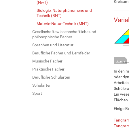
Kreisumf
(NwT)
Biologie, Naturphänomene und
Technik (BNT)
Varia
Materie-Natur-Technik (MNT)
Gesellschaftswissenschaftliche und
philosophische Fächer
Sprachen und Literatur
Berufliche Fächer und Lernfelder
Musische Fächer
Lizenz
Praktische Fächer
In den m
oder dyn
Berufliche Schularten
Arbeitsb
Schularten
Schülera
Sport
Ein wese
Flächen 
Einige B
Tangram
Tangram