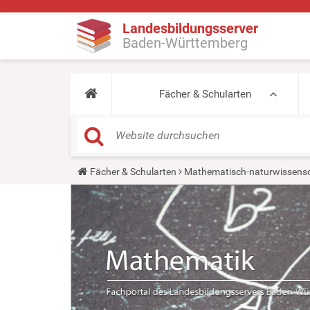
Landesbildungsserver
Baden-Württemberg
Fächer & Schularten
Y
Fächer & Schularten
Mathematisch-naturwissensc
o
u
a
r
e
h
e
r
e
: