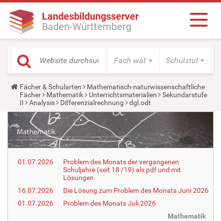
Landesbildungsserver
Baden-Württemberg
Fach wählen
Schulstufe wäh
Y
Fächer & Schularten
Mathematisch-naturwissenschaftliche
o
Fächer
Mathematik
Unterrichtsmaterialien
Sekundarstufe
u
II
Analysis
Differenzialrechnung
dgl.odt
a
r
e
h
e
r
e
01.07.2026
Problem des Monats der vergangenen
:
Schuljahre (seit 18 /19) als pdf und mit
Lösungen
16.07.2026
Die Lösung zum Problem des Monats Juni 2026
01.07.2026
Problem des Monats Juli 2026
Mathematik