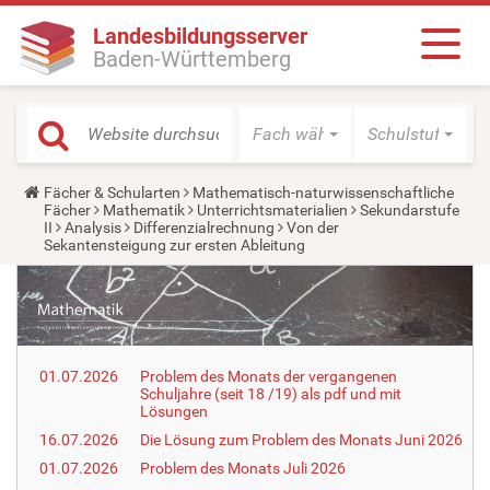
Landesbildungsserver
Baden-Württemberg
Fach wählen
Schulstufe wäh
Y
Fächer & Schularten
Mathematisch-naturwissenschaftliche
o
Fächer
Mathematik
Unterrichtsmaterialien
Sekundarstufe
u
II
Analysis
Differenzialrechnung
Von der
a
Sekantensteigung zur ersten Ableitung
r
e
h
e
r
e
:
01.07.2026
Problem des Monats der vergangenen
Schuljahre (seit 18 /19) als pdf und mit
Lösungen
16.07.2026
Die Lösung zum Problem des Monats Juni 2026
01.07.2026
Problem des Monats Juli 2026