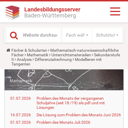
Landesbildungsserver
Baden-Württemberg
Fach wählen
Schulstufe wäh
Y
Fächer & Schularten
Mathematisch-naturwissenschaftliche
o
Fächer
Mathematik
Unterrichtsmaterialien
Sekundarstufe
u
II
Analysis
Differenzialrechnung
Modellieren mit
a
Tangenten
r
e
h
e
r
e
:
01.07.2026
Problem des Monats der vergangenen
Schuljahre (seit 18 /19) als pdf und mit
Lösungen
16.07.2026
Die Lösung zum Problem des Monats Juni 2026
01.07.2026
Problem des Monats Juli 2026