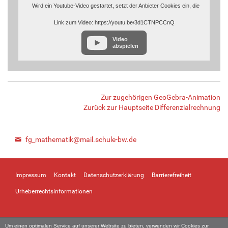
Wird ein Youtube-Video gestartet, setzt der Anbieter Cookies ein, die
Hinweise über das Nutzerverhalten sammeln.
Link zum Video: https://youtu.be/3d1CTNPCCnQ
Wer das Speichern von Cookies für das Google-Ad-Programm
deaktiviert hat, wird auch beim Anschauen von Youtube-Videos mit
Video
keinen solchen Cookies rechnen müssen. Youtube legt aber auch in
abspielen
anderen Cookies nicht-personenbezogene Nutzungsinformationen ab.
Möchten Sie dies verhindern, so müssen Sie das Speichern von Cookies
im Browser blockieren.
Weitere Informationen zum Datenschutz bei „Youtube“ finden Sie in der
Datenschutzerklärung des Anbieters unter:
https://www.google.de/intl/de/policies/privacy/
Zur zugehörigen GeoGebra-Animation
Zurück zur Hauptseite Differenzialrechnung
fg_mathematik@mail.schule-bw.de
Impressum
Kontakt
Datenschutzerklärung
Barrierefreiheit
Urheberrechtsinformationen
Um einen optimalen Service auf unserer Website zu bieten, verwenden wir Cookies zur