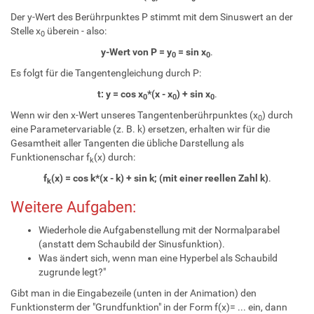
Der y-Wert des Berührpunktes P stimmt mit dem Sinuswert an der
Stelle x
überein - also:
0
y-Wert von P = y
= sin x
.
0
0
Es folgt für die Tangentengleichung durch P:
t: y = cos x
*(x - x
) + sin x
.
0
0
0
Wenn wir den x-Wert unseres Tangentenberührpunktes (x
) durch
0
eine Parametervariable (z. B. k) ersetzen, erhalten wir für die
Gesamtheit aller Tangenten die übliche Darstellung als
Funktionenschar f
(x) durch:
k
f
(x) = cos k*(x - k) + sin k; (mit einer reellen Zahl k)
.
k
Weitere Aufgaben:
Wiederhole die Aufgabenstellung mit der Normalparabel
(anstatt dem Schaubild der Sinusfunktion).
Was ändert sich, wenn man eine Hyperbel als Schaubild
zugrunde legt?"
Gibt man in die Eingabezeile (unten in der Animation) den
Funktionsterm der "Grundfunktion" in der Form f(x)= ... ein, dann