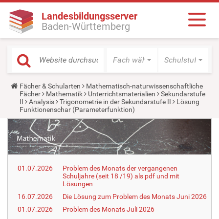
Landesbildungsserver
Baden-Württemberg
Fach wählen
Schulstufe wäh
Y
Fächer & Schularten
Mathematisch-naturwissenschaftliche
o
Fächer
Mathematik
Unterrichtsmaterialien
Sekundarstufe
u
II
Analysis
Trigonometrie in der Sekundarstufe II
Lösung
a
Funktionenschar (Parameterfunktion)
r
e
h
e
r
e
:
01.07.2026
Problem des Monats der vergangenen
Schuljahre (seit 18 /19) als pdf und mit
Lösungen
16.07.2026
Die Lösung zum Problem des Monats Juni 2026
01.07.2026
Problem des Monats Juli 2026