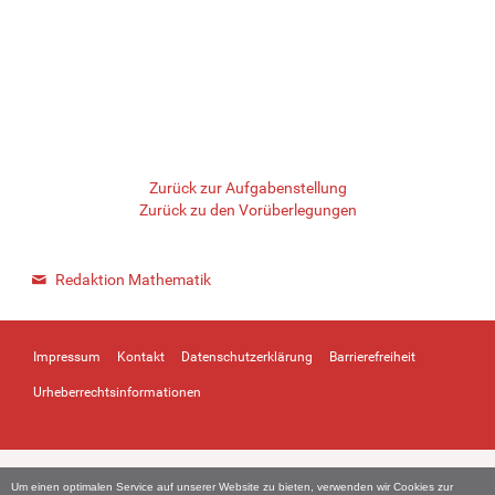
Zurück zur Aufgabenstellung
Zurück zu den Vorüberlegungen
Redaktion Mathematik
Impressum
Kontakt
Datenschutzerklärung
Barrierefreiheit
Urheberrechtsinformationen
Um einen optimalen Service auf unserer Website zu bieten, verwenden wir Cookies zur