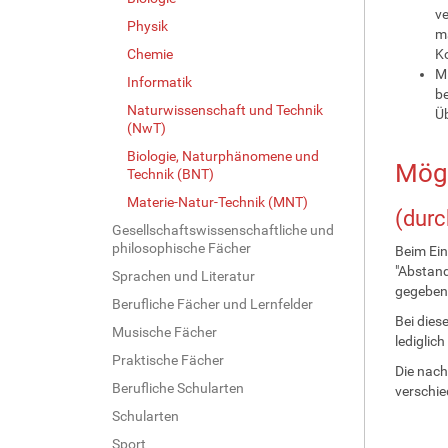
ve
Physik
ma
Chemie
Ko
Mi
Informatik
be
Naturwissenschaft und Technik
Ü
(NwT)
Biologie, Naturphänomene und
Mögl
Technik (BNT)
Materie-Natur-Technik (MNT)
(durc
Gesellschaftswissenschaftliche und
philosophische Fächer
Beim Ein
"Abstan
Sprachen und Literatur
gegeben
Berufliche Fächer und Lernfelder
Bei dies
Musische Fächer
lediglic
Praktische Fächer
Die nach
Berufliche Schularten
verschi
Schularten
Sport