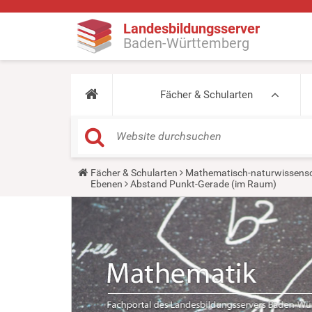
Landesbildungsserver
Baden-Württemberg
Fächer & Schularten
Y
Fächer & Schularten
Mathematisch-naturwissensc
o
Ebenen
Abstand Punkt-Gerade (im Raum)
u
a
r
e
h
e
r
e
: