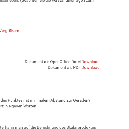
eschrieben. (Beachten Sie die Verständnisfragen zum
Vergrößern
Dokument als OpenOffice-Datei
Download
Dokument als PDF
Download
en des Punktes mit minimalem Abstand zur Geraden?
z in eigenen Worten.
e, kann man auf die Berechnung des Skalarproduktes