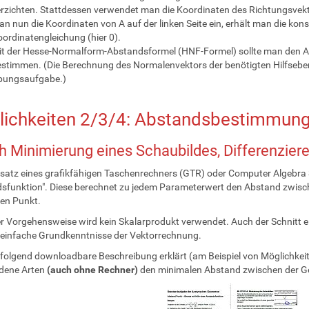
rzichten. Stattdessen verwendet man die Koordinaten des Richtungsvekto
n nun die Koordinaten von A auf der linken Seite ein, erhält man die kons
ordinatengleichung (hier 0).
t der Hesse-Normalform-Abstandsformel (HNF-Formel) sollte man den A
stimmen. (Die Berechnung des Normalenvektors der benötigten Hilfsebene i
bungsaufgabe.)
ichkeiten 2/3/4: Abstandsbestimmung
h Minimierung eines Schaubildes, Differenzie
satz eines grafikfähigen Taschenrechners (GTR) oder Computer Algebra S
dsfunktion". Diese berechnet zu jedem Parameterwert den Abstand zwi
en Punkt.
er Vorgehensweise wird kein Skalarprodukt verwendet. Auch der Schnitt ei
h einfache Grundkenntnisse der Vektorrechnung.
folgend downloadbare Beschreibung erklärt (am Beispiel von Möglichkeit 
edene Arten
(auch ohne Rechner)
den minimalen Abstand zwischen der G