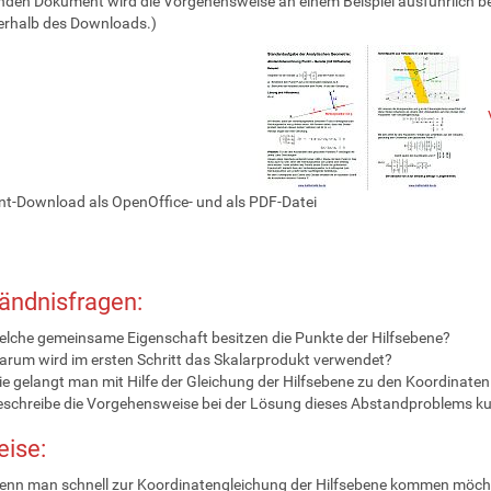
nden Dokument wird die Vorgehensweise an einem Beispiel ausführlich b
erhalb des Downloads.)
t-Download als OpenOffice- und als PDF-Datei
ändnisfragen:
lche gemeinsame Eigenschaft besitzen die Punkte der Hilfsebene?
rum wird im ersten Schritt das Skalarprodukt verwendet?
e gelangt man mit Hilfe der Gleichung der Hilfsebene zu den Koordinat
schreibe die Vorgehensweise bei der Lösung dieses Abstandproblems kur
ise:
nn man schnell zur Koordinatengleichung der Hilfsebene kommen möcht