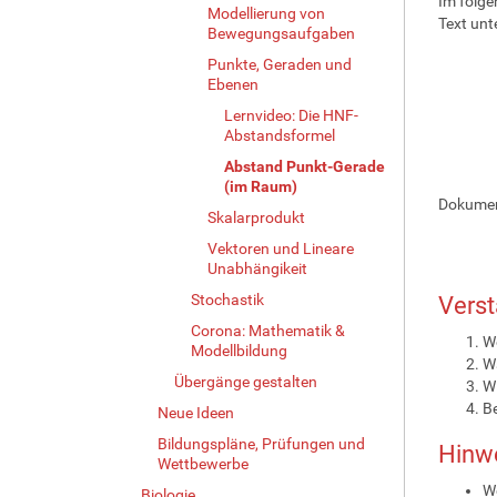
Im folge
Modellierung von
Text unt
Bewegungsaufgaben
Punkte, Geraden und
Ebenen
Lernvideo: Die HNF-
Abstandsformel
Abstand Punkt-Gerade
(im Raum)
Dokumen
Skalarprodukt
Vektoren und Lineare
Unabhängikeit
Stochastik
Verst
Corona: Mathematik &
We
Modellbildung
Wa
Übergänge gestalten
Wi
Be
Neue Ideen
Bildungspläne, Prüfungen und
Hinwe
Wettbewerbe
We
Biologie