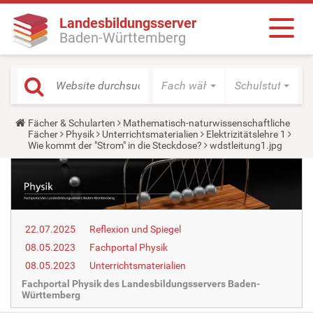
Landesbildungsserver
Baden-Württemberg
Fach wählen
Schulstufe wäh
Y
Fächer & Schularten
Mathematisch-naturwissenschaftliche
o
Fächer
Physik
Unterrichtsmaterialien
Elektrizitätslehre 1
u
Wie kommt der "Strom" in die Steckdose?
wdstleitung1.jpg
a
r
e
h
e
r
e
22.07.2025
Reflexion und Spiegel
:
08.05.2023
Fachportal Physik
08.05.2023
Unterrichtsmaterialien
Fachportal Physik des Landesbildungsservers Baden-
Württemberg