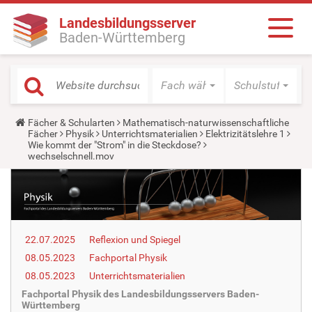
Landesbildungsserver
Baden-Württemberg
Fach wählen
Schulstufe wäh
Y
Fächer & Schularten
Mathematisch-naturwissenschaftliche
o
Fächer
Physik
Unterrichtsmaterialien
Elektrizitätslehre 1
u
Wie kommt der "Strom" in die Steckdose?
a
wechselschnell.mov
r
e
h
e
r
e
:
22.07.2025
Reflexion und Spiegel
08.05.2023
Fachportal Physik
08.05.2023
Unterrichtsmaterialien
Fachportal Physik des Landesbildungsservers Baden-
Württemberg