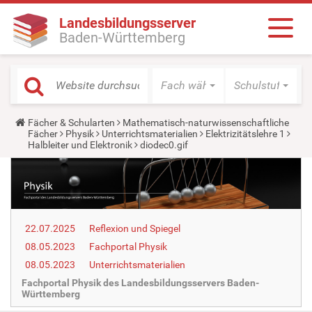
Landesbildungsserver
Baden-Württemberg
Fach wählen
Schulstufe wäh
Y
Fächer & Schularten
Mathematisch-naturwissenschaftliche
o
Fächer
Physik
Unterrichtsmaterialien
Elektrizitätslehre 1
u
Halbleiter und Elektronik
diodec0.gif
a
r
e
h
e
r
e
22.07.2025
Reflexion und Spiegel
:
08.05.2023
Fachportal Physik
08.05.2023
Unterrichtsmaterialien
Fachportal Physik des Landesbildungsservers Baden-
Württemberg