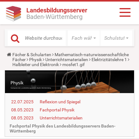
Landesbildungsserver
Baden-Württemberg
Fach wählen
Schulstufe wäh
Y
Fächer & Schularten
Mathematisch-naturwissenschaftliche
o
Fächer
Physik
Unterrichtsmaterialien
Elektrizitätslehre 1
u
Halbleiter und Elektronik
mosfet1.gif
a
r
e
h
e
r
e
22.07.2025
Reflexion und Spiegel
:
08.05.2023
Fachportal Physik
08.05.2023
Unterrichtsmaterialien
Fachportal Physik des Landesbildungsservers Baden-
Württemberg