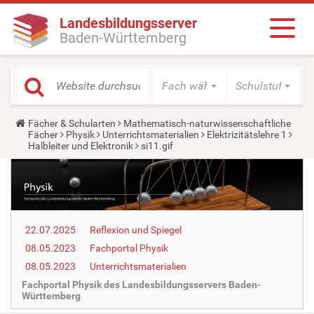
Landesbildungsserver
Baden-Württemberg
Fach wählen
Schulstufe wäh
Y
Fächer & Schularten
Mathematisch-naturwissenschaftliche
o
Fächer
Physik
Unterrichtsmaterialien
Elektrizitätslehre 1
u
Halbleiter und Elektronik
si11.gif
a
r
e
h
e
r
e
22.07.2025
Reflexion und Spiegel
:
08.05.2023
Fachportal Physik
08.05.2023
Unterrichtsmaterialien
Fachportal Physik des Landesbildungsservers Baden-
Württemberg