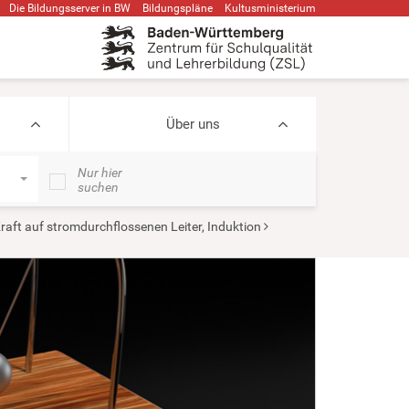
Die Bildungsserver in BW
Bildungspläne
Kultusministerium
Über uns
Nur hier
suchen
raft auf stromdurchflossenen Leiter, Induktion