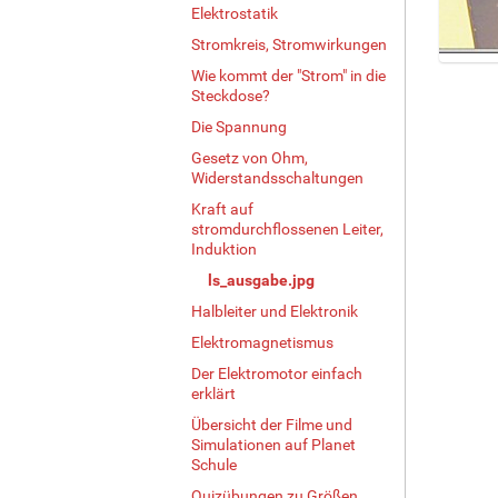
Elektrostatik
Stromkreis, Stromwirkungen
Z
Wie kommt der "Strom" in die
Steckdose?
e
i
Die Spannung
g
Gesetz von Ohm,
e
Widerstandsschaltungen
B
i
Kraft auf
stromdurchflossenen Leiter,
l
Induktion
d
i
ls_ausgabe.jpg
n
Halbleiter und Elektronik
v
o
Elektromagnetismus
l
Der Elektromotor einfach
l
erklärt
e
Übersicht der Filme und
r
Simulationen auf Planet
G
Schule
r
Quizübungen zu Größen,
ö