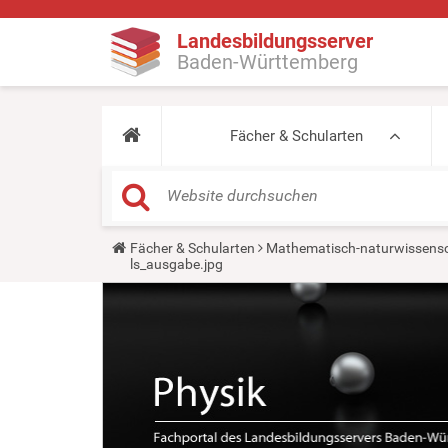
Landesbildungsserver
Baden-Württemberg
Fächer & Schularten
Y
Fächer & Schularten
Mathematisch-naturwissensc
o
ls_ausgabe.jpg
u
a
r
e
h
e
r
e
: