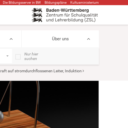
Die Bildungsserver in BW
Bildungspläne
Kultusministerium
Über uns
Nur hier
suchen
raft auf stromdurchflossenen Leiter, Induktion