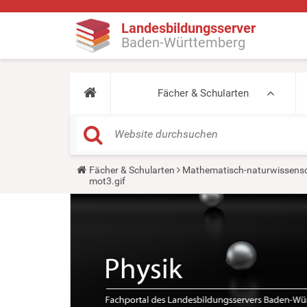
Landesbildungsserver
Baden-Württemberg
Fächer & Schularten
Y
Fächer & Schularten
Mathematisch-naturwissensc
o
mot3.gif
u
a
r
e
h
e
r
e
: