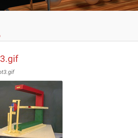
n
3.gif
t3.gif