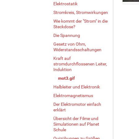
Elektrostatik
Z
Stromkreis, Stromwirkungen
e
i
Wie kommt der "Strom" in die
g
Steckdose?
e
Die Spannung
B
Gesetz von Ohm,
i
Widerstandsschaltungen
l
d
Kraft auf
i
stromdurchflossenen Leiter,
n
Induktion
v
mot3.gif
o
Halbleiter und Elektronik
l
l
Elektromagnetismus
e
Der Elektromotor einfach
r
erklärt
G
Übersicht der Filme und
r
Simulationen auf Planet
ö
Schule
ß
e
Quizübungen zu Größen,