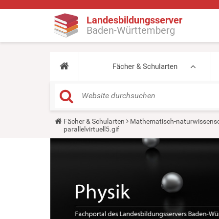
Landesbildungsserver
Baden-Württemberg
Fächer & Schularten
Y
Fächer & Schularten
Mathematisch-naturwissensc
o
parallelvirtuell5.gif
u
a
r
e
h
e
r
e
: