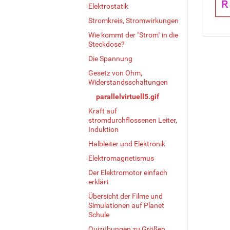
Elektrostatik
Stromkreis, Stromwirkungen
Wie kommt der "Strom" in die
Z
Steckdose?
e
Die Spannung
i
g
Gesetz von Ohm,
Widerstandsschaltungen
e
B
parallelvirtuell5.gif
i
Kraft auf
l
stromdurchflossenen Leiter,
d
Induktion
i
Halbleiter und Elektronik
n
v
Elektromagnetismus
o
Der Elektromotor einfach
l
erklärt
l
e
Übersicht der Filme und
Simulationen auf Planet
r
Schule
G
r
Quizübungen zu Größen,