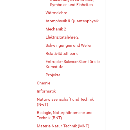
ö
Symbolen und Einheiten
ß
Wärmelehre
e
Atomphysik & Quantenphysik
…
Mechanik 2
Elektrizitätslehre 2
Schwingungen und Wellen
Relativitätstheorie
Entropie - Science-Slam für die
Kursstufe
Projekte
Chemie
Informatik
Naturwissenschaft und Technik
(NwT)
Biologie, Naturphänomene und
Technik (BNT)
Materie-Natur-Technik (MNT)