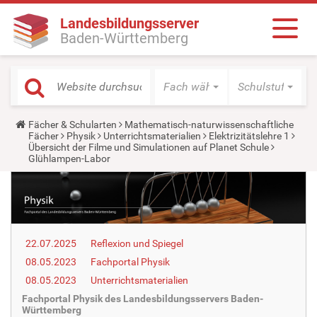
Landesbildungsserver
Baden-Württemberg
Fach wählen
Schulstufe wäh
Y
Fächer & Schularten
Mathematisch-naturwissenschaftliche
o
Fächer
Physik
Unterrichtsmaterialien
Elektrizitätslehre 1
u
Übersicht der Filme und Simulationen auf Planet Schule
a
Glühlampen-Labor
r
e
h
e
r
e
:
22.07.2025
Reflexion und Spiegel
08.05.2023
Fachportal Physik
08.05.2023
Unterrichtsmaterialien
Fachportal Physik des Landesbildungsservers Baden-
Württemberg