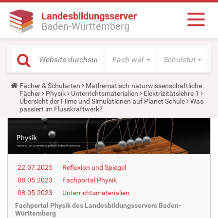
Landesbildungsserver
Baden-Württemberg
Fach wählen
Schulstufe wäh
Y
Fächer & Schularten
Mathematisch-naturwissenschaftliche
o
Fächer
Physik
Unterrichtsmaterialien
Elektrizitätslehre 1
u
Übersicht der Filme und Simulationen auf Planet Schule
Was
a
passiert im Flusskraftwerk?
r
e
h
e
r
e
:
22.07.2025
Reflexion und Spiegel
08.05.2023
Fachportal Physik
08.05.2023
Unterrichtsmaterialien
Fachportal Physik des Landesbildungsservers Baden-
Württemberg