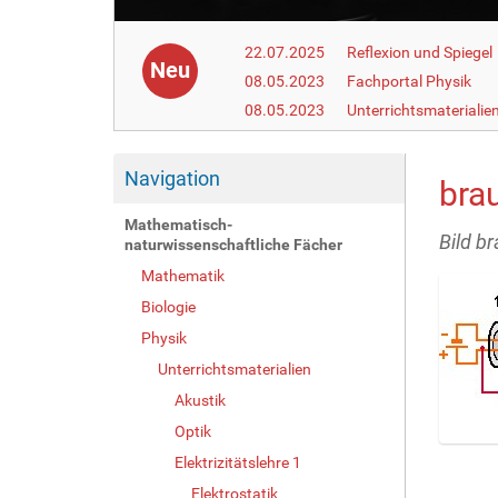
22.07.2025
Reflexion und Spiegel
Neu
08.05.2023
Fachportal Physik
08.05.2023
Unterrichtsmaterialie
Navigation
brau
Mathematisch-
Bild br
naturwissenschaftliche Fächer
Mathematik
Biologie
Physik
Unterrichtsmaterialien
Akustik
Optik
Z
Elektrizitätslehre 1
e
Elektrostatik
i