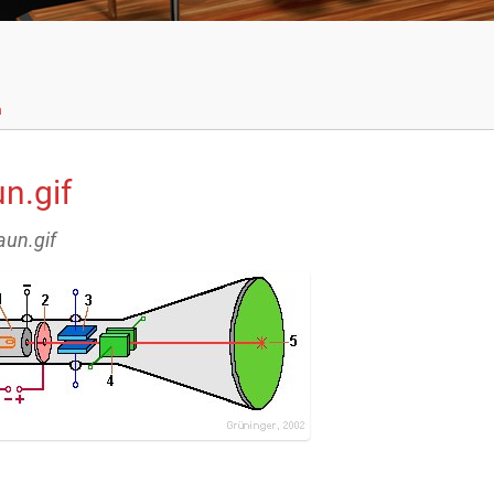
n
n.gif
aun.gif