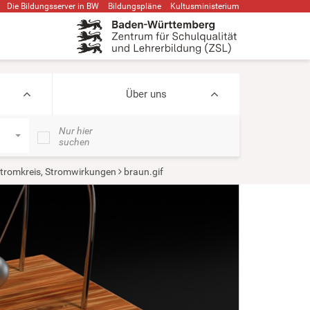
Die Bildungsserver in BW
Bildungspläne
Kultusministerium
Über uns
Nur hier
suchen
tromkreis, Stromwirkungen
braun.gif