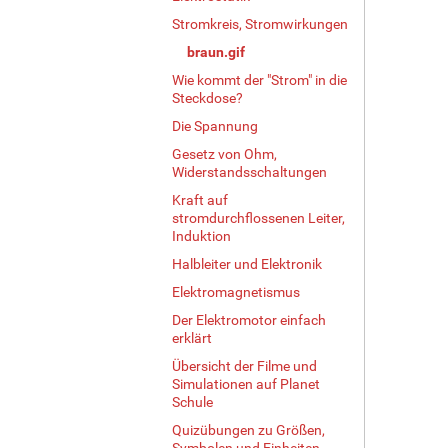
g
Stromkreis, Stromwirkungen
e
braun.gif
B
Wie kommt der "Strom" in die
i
Steckdose?
l
d
Die Spannung
i
Gesetz von Ohm,
n
Widerstandsschaltungen
v
Kraft auf
o
stromdurchflossenen Leiter,
l
Induktion
l
e
Halbleiter und Elektronik
r
Elektromagnetismus
G
Der Elektromotor einfach
r
erklärt
ö
ß
Übersicht der Filme und
e
Simulationen auf Planet
…
Schule
Quizübungen zu Größen,
Symbolen und Einheiten