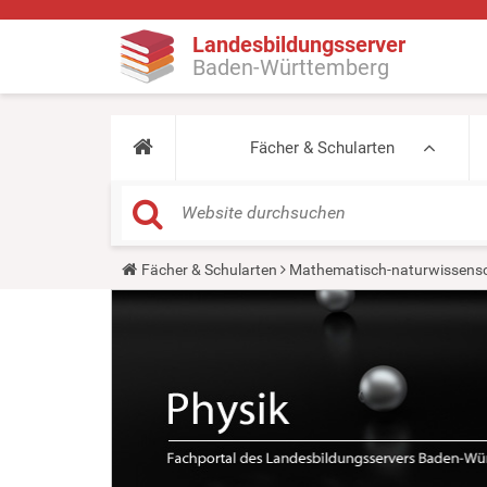
Landesbildungsserver
Baden-Württemberg
Fächer & Schularten
Y
Fächer & Schularten
Mathematisch-naturwissensc
o
u
a
r
e
h
e
r
e
: