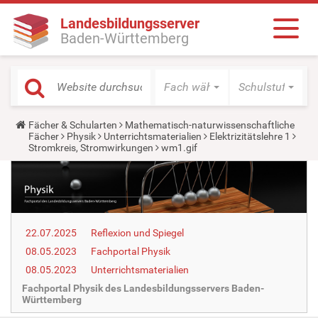
Landesbildungsserver
Baden-Württemberg
Fach wählen
Schulstufe wäh
Y
Fächer & Schularten
Mathematisch-naturwissenschaftliche
o
Fächer
Physik
Unterrichtsmaterialien
Elektrizitätslehre 1
u
Stromkreis, Stromwirkungen
wm1.gif
a
r
e
h
e
r
e
22.07.2025
Reflexion und Spiegel
:
08.05.2023
Fachportal Physik
08.05.2023
Unterrichtsmaterialien
Fachportal Physik des Landesbildungsservers Baden-
Württemberg