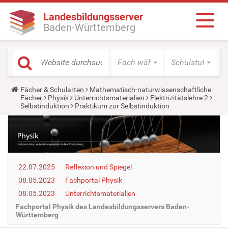
Landesbildungsserver
Baden-Württemberg
Fach wählen
Schulstufe wäh
Y
Fächer & Schularten
Mathematisch-naturwissenschaftliche
o
Fächer
Physik
Unterrichtsmaterialien
Elektrizitätslehre 2
u
Selbstinduktion
Praktikum zur Selbstinduktion
a
r
e
h
e
r
e
22.07.2025
Reflexion und Spiegel
:
08.05.2023
Fachportal Physik
08.05.2023
Unterrichtsmaterialien
Fachportal Physik des Landesbildungsservers Baden-
Württemberg