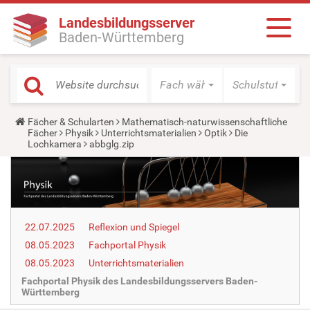
Landesbildungsserver
Baden-Württemberg
Fach wählen
Schulstufe wäh
Y
Fächer & Schularten
Mathematisch-naturwissenschaftliche
o
Fächer
Physik
Unterrichtsmaterialien
Optik
Die
u
Lochkamera
abbglg.zip
a
r
e
h
e
r
e
22.07.2025
Reflexion und Spiegel
:
08.05.2023
Fachportal Physik
08.05.2023
Unterrichtsmaterialien
Fachportal Physik des Landesbildungsservers Baden-
Württemberg