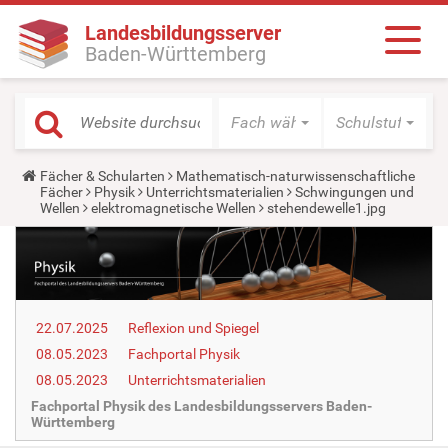
Landesbildungsserver
Baden-Württemberg
Fach wählen
Schulstufe wäh
Y
Fächer & Schularten
Mathematisch-naturwissenschaftliche
o
Fächer
Physik
Unterrichtsmaterialien
Schwingungen und
u
Wellen
elektromagnetische Wellen
stehendewelle1.jpg
a
r
e
h
e
r
e
22.07.2025
Reflexion und Spiegel
:
08.05.2023
Fachportal Physik
08.05.2023
Unterrichtsmaterialien
Fachportal Physik des Landesbildungsservers Baden-
Württemberg