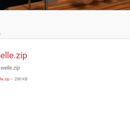
n
lle.zip
_welle.zip
le.zip
— 200 KB