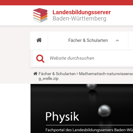
Landesbildungsserver
Baden-Württemberg
Fächer & Schularten
Y
Fächer & Schularten
Mathematisch-naturwissensc
o
g_welle.zip
u
a
r
e
h
e
r
e
: