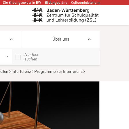
Die Bildungsserver in BW
Bildungspläne
Kultusministerium
Über uns
Nur hier
suchen
ellen
Interferenz
Programme zur Interferenz