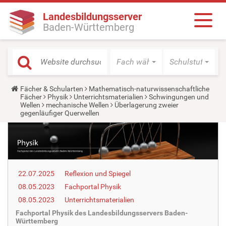
Landesbildungsserver
Baden-Württemberg
Fach wählen
Schulstufe wäh
Y
Fächer & Schularten
Mathematisch-naturwissenschaftliche
o
Fächer
Physik
Unterrichtsmaterialien
Schwingungen und
u
Wellen
mechanische Wellen
Überlagerung zweier
a
gegenläufiger Querwellen
r
e
h
e
r
e
:
22.07.2025
Reflexion und Spiegel
08.05.2023
Fachportal Physik
08.05.2023
Unterrichtsmaterialien
Fachportal Physik des Landesbildungsservers Baden-
Württemberg