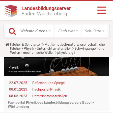
Landesbildungsserver
Baden-Württemberg
Fach wählen
Schulstufe wäh
Y
Fächer & Schularten
Mathematisch-naturwissenschaftliche
o
Fächer
Physik
Unterrichtsmaterialien
Schwingungen und
u
Wellen
mechanische Wellen
physlets.gif
a
r
e
h
e
r
e
22.07.2025
Reflexion und Spiegel
:
08.05.2023
Fachportal Physik
08.05.2023
Unterrichtsmaterialien
Fachportal Physik des Landesbildungsservers Baden-
Württemberg