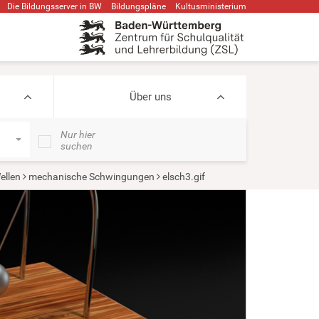
Die Bildungsserver in BW
Bildungspläne
Kultusministerium
Über uns
Nur hier
suchen
ellen
mechanische Schwingungen
elsch3.gif