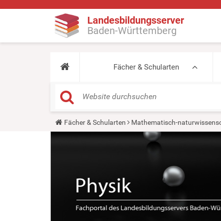
Landesbildungsserver
Baden-Württemberg
Fächer & Schularten
Y
Fächer & Schularten
Mathematisch-naturwissensc
o
u
a
r
e
h
e
r
e
: