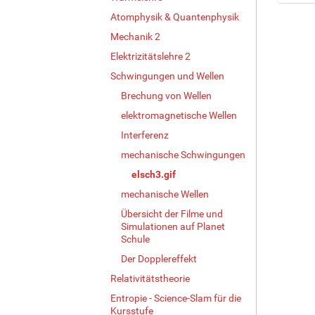
Z
Atomphysik & Quantenphysik
e
Mechanik 2
i
g
Elektrizitätslehre 2
e
Schwingungen und Wellen
B
i
Brechung von Wellen
l
elektromagnetische Wellen
d
Interferenz
i
n
mechanische Schwingungen
v
elsch3.gif
o
l
mechanische Wellen
l
Übersicht der Filme und
e
Simulationen auf Planet
r
Schule
G
Der Dopplereffekt
r
ö
Relativitätstheorie
ß
Entropie - Science-Slam für die
e
Kursstufe