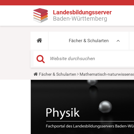
Landesbildungsserver
Baden-Württemberg
Fächer & Schularten
Y
Fächer & Schularten
Mathematisch-naturwissensc
o
u
a
r
e
h
e
r
e
: