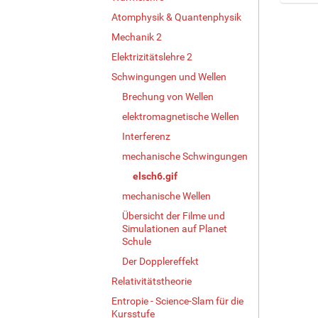
Z
Atomphysik & Quantenphysik
e
Mechanik 2
i
g
Elektrizitätslehre 2
e
Schwingungen und Wellen
B
i
Brechung von Wellen
l
elektromagnetische Wellen
d
Interferenz
i
n
mechanische Schwingungen
v
elsch6.gif
o
l
mechanische Wellen
l
Übersicht der Filme und
e
Simulationen auf Planet
r
Schule
G
Der Dopplereffekt
r
ö
Relativitätstheorie
ß
Entropie - Science-Slam für die
e
Kursstufe