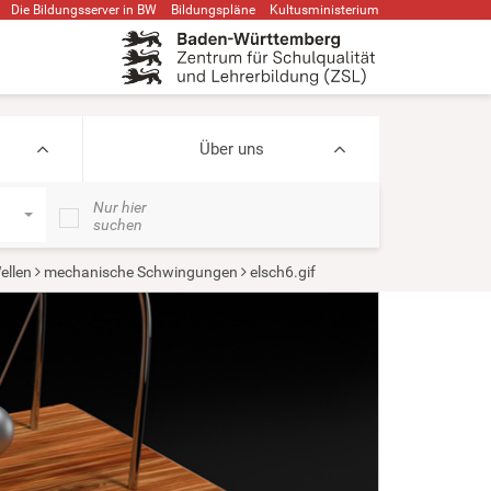
Die Bildungsserver in BW
Bildungspläne
Kultusministerium
Über uns
Nur hier
suchen
ellen
mechanische Schwingungen
elsch6.gif