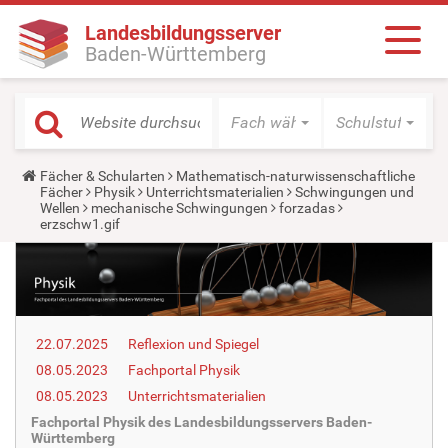
Landesbildungsserver
Baden-Württemberg
Fach wählen
Schulstufe wäh
Y
Fächer & Schularten
Mathematisch-naturwissenschaftliche
o
Fächer
Physik
Unterrichtsmaterialien
Schwingungen und
u
Wellen
mechanische Schwingungen
forzadas
a
erzschw1.gif
r
e
h
e
r
e
:
22.07.2025
Reflexion und Spiegel
08.05.2023
Fachportal Physik
08.05.2023
Unterrichtsmaterialien
Fachportal Physik des Landesbildungsservers Baden-
Württemberg