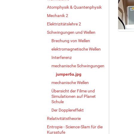
Atomphysik & Quantenphysik
Mechanik 2
Elektrizitätslehre 2
Schwingungen und Wellen
Z
e
Brechung von Wellen
i
elektromagnetische Wellen
g
Interferenz
e
B
mechanische Schwingungen
i
jumper6a.jpg
l
d
mechanische Wellen
i
Übersicht der Filme und
n
Simulationen auf Planet
v
Schule
o
Der Dopplereffekt
l
l
Relativitätstheorie
e
Entropie - Science-Slam für die
r
Kursstufe