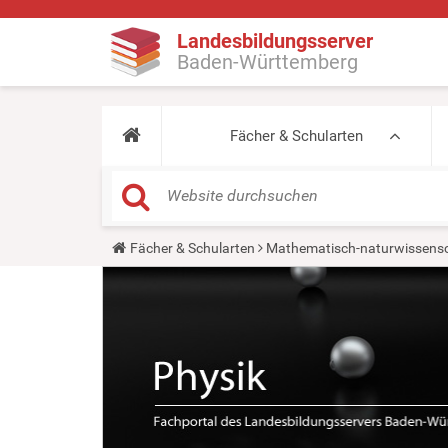
Landesbildungsserver
Baden-Württemberg
Fächer & Schularten
Y
Fächer & Schularten
Mathematisch-naturwissensc
o
u
a
r
e
h
e
r
e
: