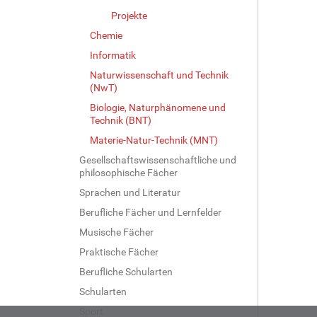
G
Projekte
r
ö
Chemie
ß
Informatik
e
Naturwissenschaft und Technik
…
(NwT)
Biologie, Naturphänomene und
Technik (BNT)
Materie-Natur-Technik (MNT)
Gesellschaftswissenschaftliche und
philosophische Fächer
Sprachen und Literatur
Berufliche Fächer und Lernfelder
Musische Fächer
Praktische Fächer
Berufliche Schularten
Schularten
Sport