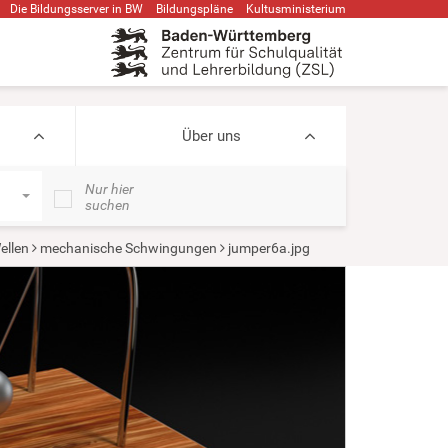
Die Bildungsserver in BW
Bildungspläne
Kultusministerium
Über uns
Nur hier
suchen
ellen
mechanische Schwingungen
jumper6a.jpg