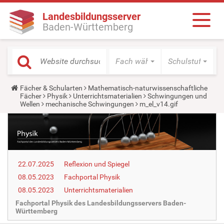
Landesbildungsserver
Baden-Württemberg
Fach wählen
Schulstufe wäh
Y
Fächer & Schularten
Mathematisch-naturwissenschaftliche
o
Fächer
Physik
Unterrichtsmaterialien
Schwingungen und
u
Wellen
mechanische Schwingungen
m_el_v14.gif
a
r
e
h
e
r
e
22.07.2025
Reflexion und Spiegel
:
08.05.2023
Fachportal Physik
08.05.2023
Unterrichtsmaterialien
Fachportal Physik des Landesbildungsservers Baden-
Württemberg