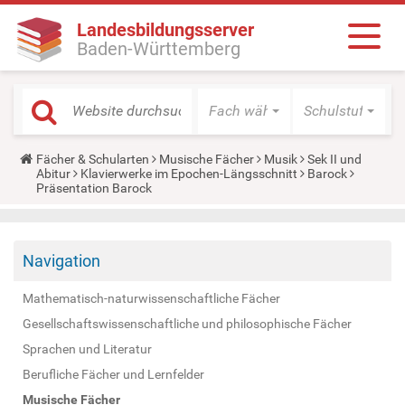
Landesbildungsserver
Baden-Württemberg
Fach wählen
Schulstufe wäh
Y
Fächer & Schularten
Musische Fächer
Musik
Sek II und
o
Abitur
Klavierwerke im Epochen-Längsschnitt
Barock
u
Präsentation Barock
a
r
e
h
Navigation
e
r
e
Mathematisch-naturwissenschaftliche Fächer
:
Gesellschaftswissenschaftliche und philosophische Fächer
Sprachen und Literatur
Berufliche Fächer und Lernfelder
Musische Fächer