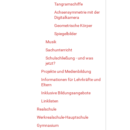
e
Tangramschiffe
r
Achsensymmetrie mit der
G
Digitalkamera
r
ö
Geometrische Körper
ß
Spiegelbilder
e
Musik
…
Sachunterricht
Schulschließung - und was
jetzt?
Projekte und Medienbildung
Informationen für Lehrkräfte und
Eltern
Inklusive Bildungsangebote
Linklisten
Realschule
Werkrealschule-Hauptschule
Gymnasium