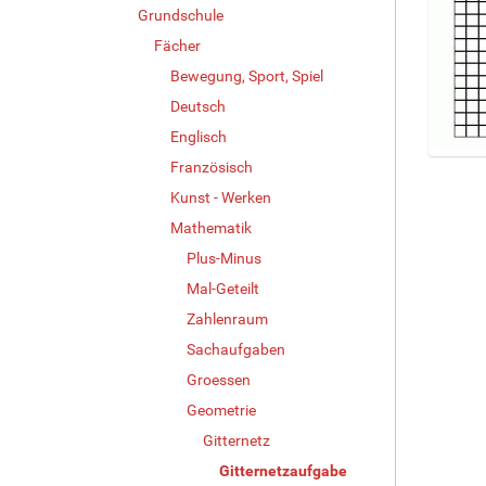
Grundschule
Fächer
Bewegung, Sport, Spiel
Deutsch
Englisch
Französisch
Z
e
Kunst - Werken
i
Mathematik
g
e
Plus-Minus
B
Mal-Geteilt
i
Zahlenraum
l
d
Sachaufgaben
i
Groessen
n
v
Geometrie
o
Gitternetz
l
Gitternetzaufgabe
l