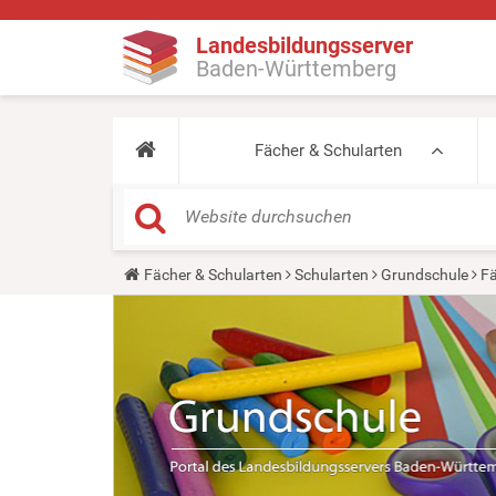
Landesbildungsserver
Baden-Württemberg
Fächer & Schularten
Y
Fächer & Schularten
Schularten
Grundschule
Fä
o
u
a
r
e
h
e
r
e
: