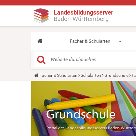
Landesbildungsserver
Baden-Württemberg
Fächer & Schularten
Y
Fächer & Schularten
Schularten
Grundschule
Fä
o
u
a
r
e
h
e
r
e
: