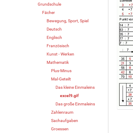
Grundschule
Fächer
Bewegung, Sport, Spiel
Deutsch
Englisch
Französisch
Kunst - Werken
Mathematik
Plus-Minus
Mal-Geteilt
Das kleine Einmaleins
excel9.gif
Das große Einmaleins
Zahlenraum
Z
e
Sachaufgaben
i
Groessen
g