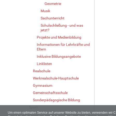
e
Geometrie
B
Musik
i
Sachunterricht
l
d
Schulschließung - und was
i
jetzt?
n
Projekte und Medienbildung
v
o
Informationen für Lehrkräfte und
Eltern
l
l
Inklusive Bildungsangebote
e
Linklisten
r
G
Realschule
r
Werkrealschule-Hauptschule
ö
Gymnasium
ß
e
Gemeinschaftsschule
…
Sonderpädagogische Bildung
Sport
Um einen optimalen Service auf unserer Website zu bieten, verwenden wir 