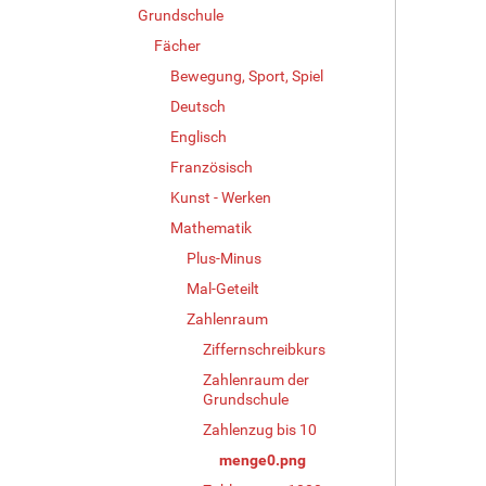
Grundschule
B
i
Fächer
l
Bewegung, Sport, Spiel
d
Deutsch
i
n
Englisch
v
Französisch
o
l
Kunst - Werken
l
Mathematik
e
Plus-Minus
r
G
Mal-Geteilt
r
Zahlenraum
ö
ß
Ziffernschreibkurs
e
Zahlenraum der
…
Grundschule
Zahlenzug bis 10
menge0.png