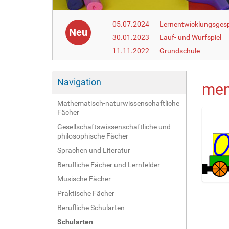
05.07.2024
Lernentwicklungsgesp
Neu
30.01.2023
Lauf- und Wurfspiel
11.11.2022
Grundschule
Navigation
men
Mathematisch-naturwissenschaftliche
Fächer
Gesellschaftswissenschaftliche und
philosophische Fächer
Sprachen und Literatur
Berufliche Fächer und Lernfelder
Musische Fächer
Z
Praktische Fächer
e
Berufliche Schularten
i
g
Schularten
e