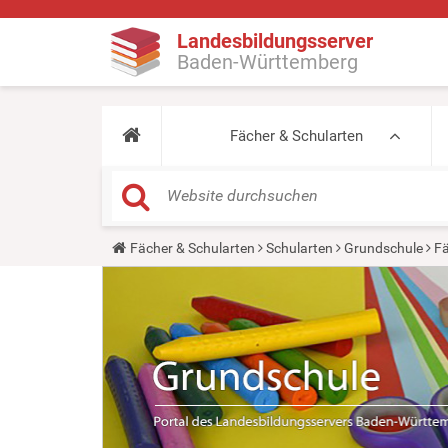
Landesbildungsserver
Baden-Württemberg
Fächer & Schularten
Y
Fächer & Schularten
Schularten
Grundschule
Fä
o
u
a
r
e
h
e
r
e
: