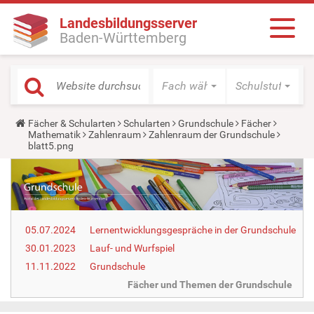
Landesbildungsserver
Baden-Württemberg
Fach wählen
Schulstufe wäh
Y
Fächer & Schularten
Schularten
Grundschule
Fächer
o
Mathematik
Zahlenraum
Zahlenraum der Grundschule
u
blatt5.png
a
r
e
h
e
r
e
05.07.2024
Lernentwicklungsgespräche in der Grundschule
:
30.01.2023
Lauf- und Wurfspiel
11.11.2022
Grundschule
Fächer und Themen der Grundschule