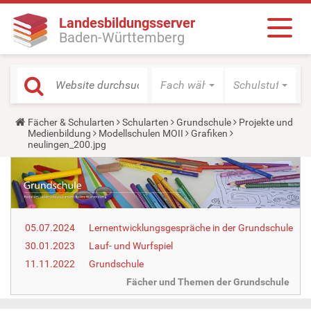
Landesbildungsserver
Baden-Württemberg
Fach wählen
Schulstufe wäh
Y
Fächer & Schularten
Schularten
Grundschule
Projekte und
o
Medienbildung
Modellschulen MOII
Grafiken
u
neulingen_200.jpg
a
r
e
h
e
r
e
05.07.2024
Lernentwicklungsgespräche in der Grundschule
:
30.01.2023
Lauf- und Wurfspiel
11.11.2022
Grundschule
Fächer und Themen der Grundschule