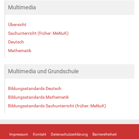
g
Multimedia
e
B
i
Übersicht
l
d
Sachunterricht (früher: MeNuK)
i
Deutsch
n
Mathematik
v
o
l
l
Multimedia und Grundschule
e
r
Bildungsstandards Deutsch
G
r
Bildungsstandards Mathematik
ö
Bildungsstandards Sachunterricht (früher: MeNuK)
ß
e
…
Impressum
Kontakt
Datenschutzerklärung
Barrierefreiheit