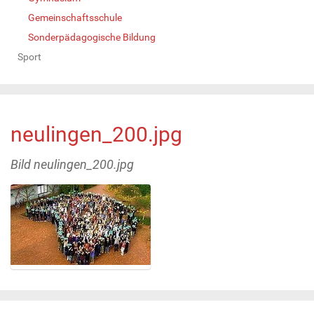
Gemeinschaftsschule
Sonderpädagogische Bildung
Sport
neulingen_200.jpg
Bild neulingen_200.jpg
Z
e
i