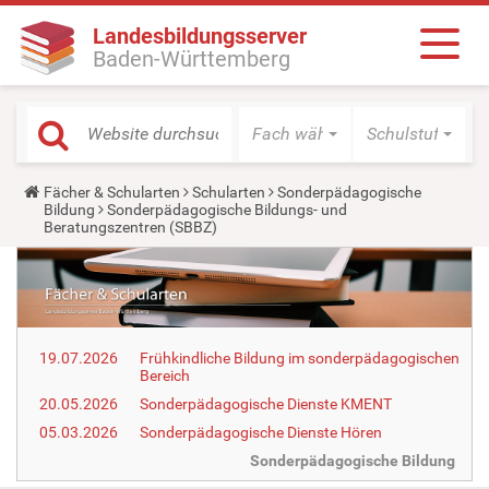
Landesbildungsserver
Baden-Württemberg
Fach wählen
Schulstufe wäh
Y
Fächer & Schularten
Schularten
Sonderpädagogische
o
Bildung
Sonderpädagogische Bildungs- und
u
Beratungszentren (SBBZ)
a
r
e
h
e
r
e
19.07.2026
Frühkindliche Bildung im sonderpädagogischen
:
Bereich
20.05.2026
Sonderpädagogische Dienste KMENT
05.03.2026
Sonderpädagogische Dienste Hören
Sonderpädagogische Bildung