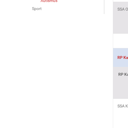
Autismus
Sport
SSA O
RP Ka
RP Ka
SSA K