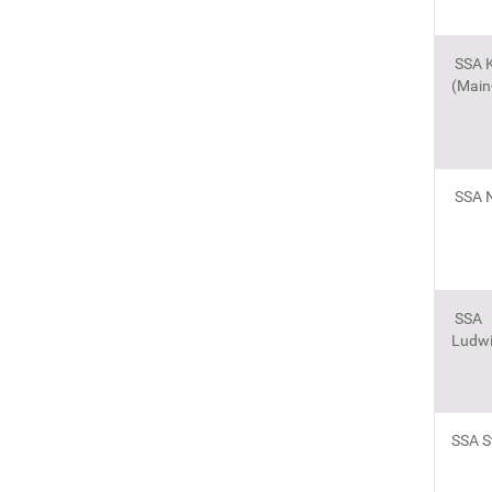
SSA K
(Main
SSA N
SSA
Ludwi
SSA S