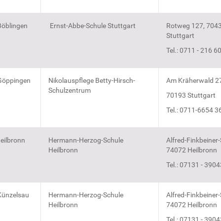
öblingen
Ernst-Abbe-Schule Stuttgart
Rotweg 127, 704
Stuttgart
Tel.: 0711 - 216 6
Göppingen
Nikolauspflege Betty-Hirsch-
Am Kräherwald 2
Schulzentrum
70193 Stuttgart
Tel.: 0711-6654 3
eilbronn
Hermann-Herzog-Schule
Alfred-Finkbeiner-
Heilbronn
74072 Heilbronn
Tel.: 07131 - 390
ünzelsau
Hermann-Herzog-Schule
Alfred-Finkbeiner-
Heilbronn
74072 Heilbronn
Tel.: 07131 - 390