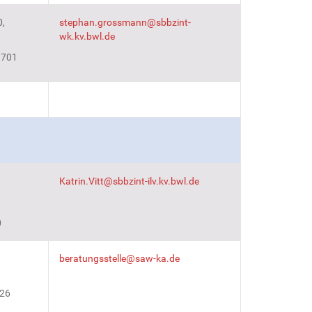
0,
stephan.grossmann@sbbzint-
wk.kv.bwl.de
 701
Katrin.Vitt@sbbzint-ilv.kv.bwl.de
0
beratungsstelle@saw-ka.de
 26