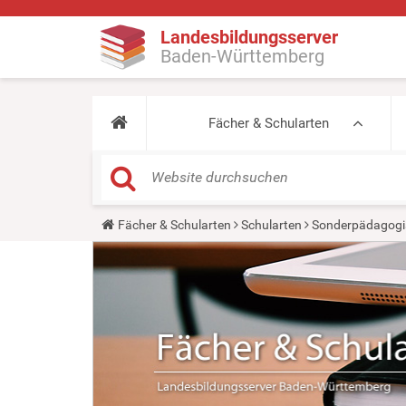
Landesbildungsserver
Baden-Württemberg
Fächer & Schularten
Y
Fächer & Schularten
Schularten
Sonderpädagogi
o
u
a
r
e
h
e
r
e
: