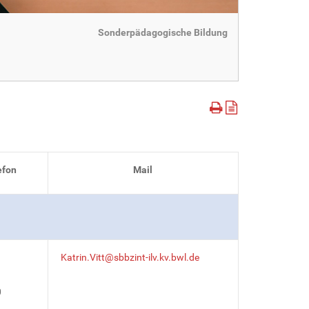
Sonderpädagogische Bildung
efon
Mail
Katrin.Vitt@sbbzint-ilv.kv.bwl.de
0