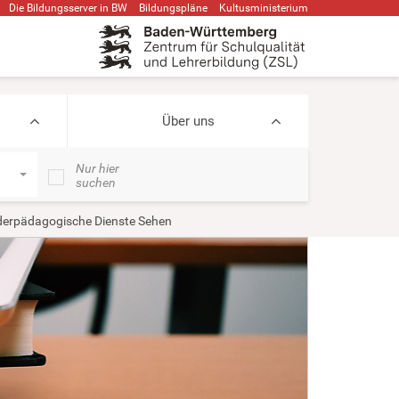
Die Bildungsserver in BW
Bildungspläne
Kultusministerium
Über uns
Nur hier
suchen
erpädagogische Dienste Sehen