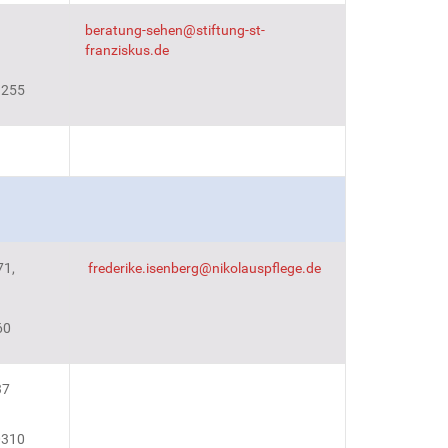
beratung-sehen@stiftung-st-
franziskus.de
3255
71,
frederike.isenberg@nikolauspflege.de
60
37
0310