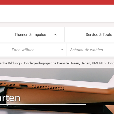
Themen & Impulse
Service & Tools
Fach wählen
Schulstufe wählen
sche Bildung
Sonderpädagogische Dienste Hören, Sehen, KMENT
Sond