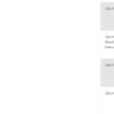
SSA 
SSA 
(Necka
Oden
SSA P
SSA R